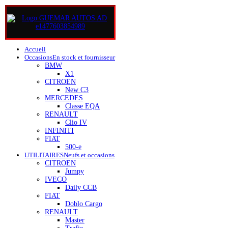
Accueil
Occasions
En stock et fournisseur
BMW
X1
CITROEN
New C3
MERCEDES
Classe EQA
RENAULT
Clio IV
INFINITI
FIAT
500-e
UTILITAIRES
Neufs et occasions
CITROEN
Jumpy
IVECO
Daily CCB
FIAT
Doblo Cargo
RENAULT
Master