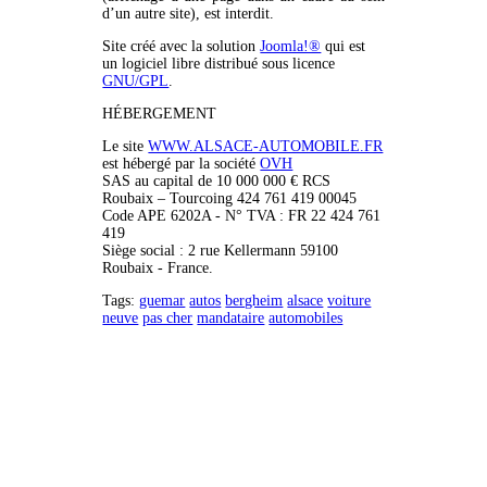
d’un autre site), est interdit.
Site créé avec la solution
Joomla!®
qui est
un logiciel libre distribué sous licence
GNU/GPL
.
HÉBERGEMENT
Le site
WWW.ALSACE-AUTOMOBILE.FR
est hébergé par la société
OVH
SAS au capital de 10 000 000 € RCS
Roubaix – Tourcoing 424 761 419 00045
Code APE 6202A - N° TVA : FR 22 424 761
419
Siège social : 2 rue Kellermann 59100
Roubaix - France.
Tags:
guemar
autos
bergheim
alsace
voiture
neuve
pas cher
mandataire
automobiles