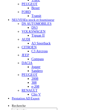
Trafic
PEUGEOT
Boxer
FORD
Transit
NEUVES
En stock et fournisseur
DS AUTOMOBILES
DS3
VOLKSWAGEN
Tiguan II
AUDI
A3 Sportback
CITROEN
C3 Aircross
JEEP
Compass
DACIA
Jogger
Sandero
PEUGEOT
2008
308
e-208
RENAULT
Clio V
Prestation AD Expert
Recherche