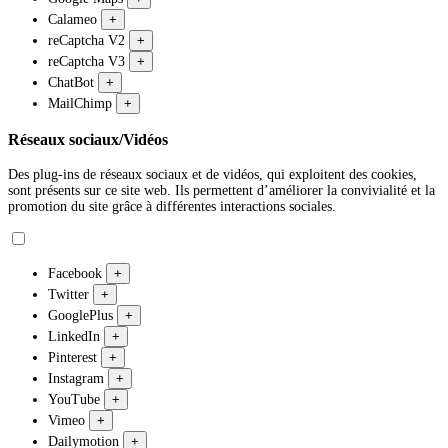
Calameo
+
reCaptcha V2
+
reCaptcha V3
+
ChatBot
+
MailChimp
+
Réseaux sociaux/Vidéos
Des plug-ins de réseaux sociaux et de vidéos, qui exploitent des cookies,
sont présents sur ce site web. Ils permettent d’améliorer la convivialité et la
promotion du site grâce à différentes interactions sociales.
Facebook
+
Twitter
+
GooglePlus
+
LinkedIn
+
Pinterest
+
Instagram
+
YouTube
+
Vimeo
+
Dailymotion
+