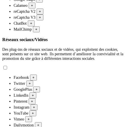
Calameo
+
reCaptcha V2
+
reCaptcha V3
+
ChatBot
+
MailChimp
+
Réseaux sociaux/Vidéos
Des plug-ins de réseaux sociaux et de vidéos, qui exploitent des cookies,
sont présents sur ce site web. Ils permettent d’améliorer la convivialité et la
promotion du site grâce à différentes interactions sociales.
Facebook
+
Twitter
+
GooglePlus
+
LinkedIn
+
Pinterest
+
Instagram
+
YouTube
+
Vimeo
+
Dailymotion
+