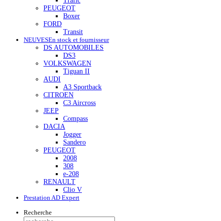
Trafic
PEUGEOT
Boxer
FORD
Transit
NEUVES
En stock et fournisseur
DS AUTOMOBILES
DS3
VOLKSWAGEN
Tiguan II
AUDI
A3 Sportback
CITROEN
C3 Aircross
JEEP
Compass
DACIA
Jogger
Sandero
PEUGEOT
2008
308
e-208
RENAULT
Clio V
Prestation AD Expert
Recherche