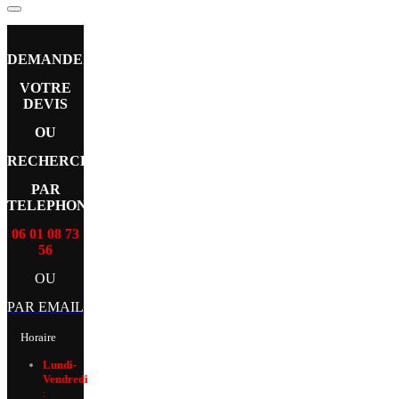
DEMANDEZ
VOTRE
DEVIS
OU
RECHERCHE
PAR
TELEPHONE
06 01 08 73
56
OU
PAR EMAIL
Horaire
Lundi-
Vendredi
: