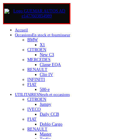
Accueil
Occasions
En stock et fournisseur
BMW
X1
CITROEN
New C3
MERCEDES
Classe EQA
RENAULT
Clio IV
INFINITI
FIAT
500-e
UTILITAIRES
Neufs et occasions
CITROEN
Jumpy
IVECO
Daily CCB
FIAT
Doblo Cargo
RENAULT
Master