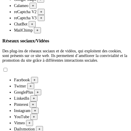
Calameo
+
reCaptcha V2
+
reCaptcha V3
+
ChatBot
+
MailChimp
+
Réseaux sociaux/Vidéos
Des plug-ins de réseaux sociaux et de vidéos, qui exploitent des cookies,
sont présents sur ce site web. Ils permettent d’améliorer la convivialité et la
promotion du site grâce à différentes interactions sociales.
Facebook
+
Twitter
+
GooglePlus
+
LinkedIn
+
Pinterest
+
Instagram
+
YouTube
+
Vimeo
+
Dailymotion
+