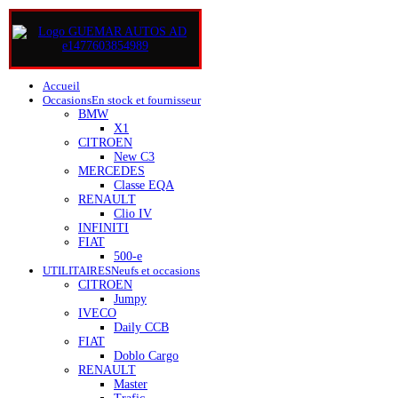
Accueil
Occasions
En stock et fournisseur
BMW
X1
CITROEN
New C3
MERCEDES
Classe EQA
RENAULT
Clio IV
INFINITI
FIAT
500-e
UTILITAIRES
Neufs et occasions
CITROEN
Jumpy
IVECO
Daily CCB
FIAT
Doblo Cargo
RENAULT
Master