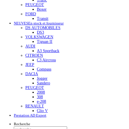
Trafic
PEUGEOT
Boxer
FORD
Transit
NEUVES
En stock et fournisseur
DS AUTOMOBILES
DS3
VOLKSWAGEN
Tiguan II
AUDI
A3 Sportback
CITROEN
C3 Aircross
JEEP
Compass
DACIA
Jogger
Sandero
PEUGEOT
2008
308
e-208
RENAULT
Clio V
Prestation AD Expert
Recherche