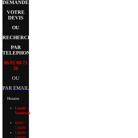
DEMANDEZ
VOTRE
DEVIS
OU
RECHERCHE
PAR
TELEPHONE
06 01 08 73
56
OU
PAR EMAIL
Horaire
Lundi-
Vendredi
:
8h00 -
12h00
14h00 -
18h00