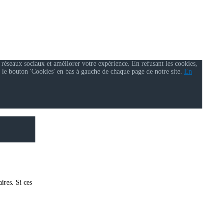
 réseaux sociaux et améliorer votre expérience. En refusant les cookies,
 le bouton 'Cookies' en bas à gauche de chaque page de notre site.
En
ires. Si ces