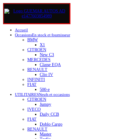
Accueil
Occasions
En stock et fournisseur
BMW
X1
CITROEN
New C3
MERCEDES
Classe EQA
RENAULT
Clio IV
INFINITI
FIAT
500-e
UTILITAIRES
Neufs et occasions
CITROEN
Jumpy
IVECO
Daily CCB
FIAT
Doblo Cargo
RENAULT
Master