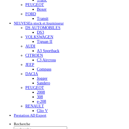
Trafic
PEUGEOT
Boxer
FORD
Transit
NEUVES
En stock et fournisseur
DS AUTOMOBILES
DS3
VOLKSWAGEN
Tiguan II
AUDI
A3 Sportback
CITROEN
C3 Aircross
JEEP
Compass
DACIA
Jogger
Sandero
PEUGEOT
2008
308
e-208
RENAULT
Clio V
Prestation AD Expert
Recherche