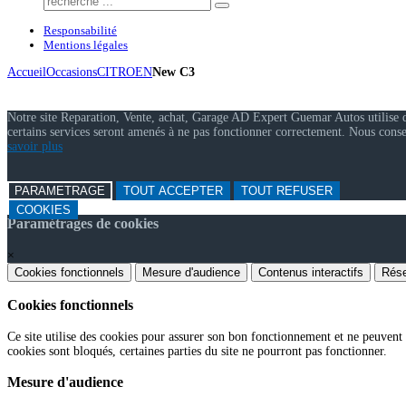
Responsabilité
Mentions légales
Accueil
Occasions
CITROEN
New C3
Notre site Reparation, Vente, achat, Garage AD Expert Guemar Autos utilise des
certains services seront amenés à ne pas fonctionner correctement. Nous cons
savoir plus
PARAMETRAGE
TOUT ACCEPTER
TOUT REFUSER
COOKIES
Paramétrages de cookies
×
Cookies fonctionnels
Mesure d'audience
Contenus interactifs
Rése
Cookies fonctionnels
Ce site utilise des cookies pour assurer son bon fonctionnement et ne peuvent p
cookies sont bloqués, certaines parties du site ne pourront pas fonctionner.
Mesure d'audience