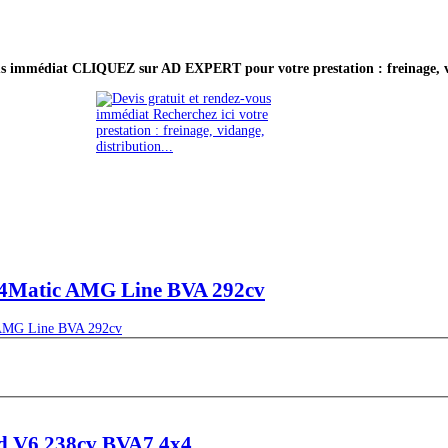
ous immédiat CLIQUEZ sur AD EXPERT pour votre prestation : freinage, vi
 4Matic AMG Line BVA 292cv
d V6 238cv BVA7 4x4