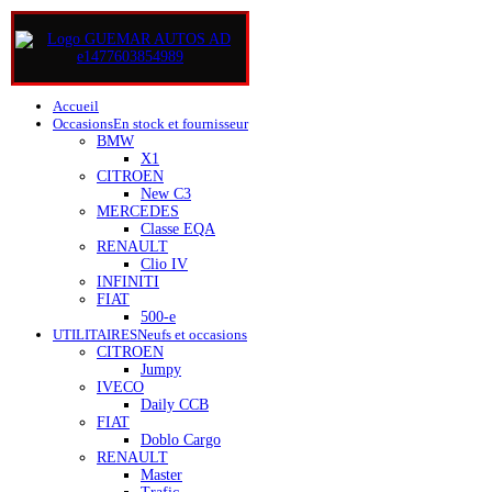
Accueil
Occasions
En stock et fournisseur
BMW
X1
CITROEN
New C3
MERCEDES
Classe EQA
RENAULT
Clio IV
INFINITI
FIAT
500-e
UTILITAIRES
Neufs et occasions
CITROEN
Jumpy
IVECO
Daily CCB
FIAT
Doblo Cargo
RENAULT
Master