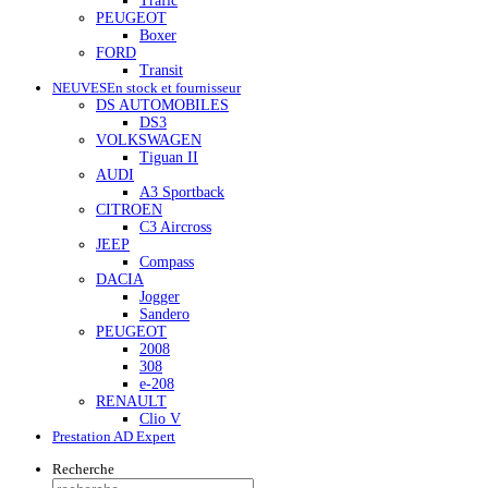
Trafic
PEUGEOT
Boxer
FORD
Transit
NEUVES
En stock et fournisseur
DS AUTOMOBILES
DS3
VOLKSWAGEN
Tiguan II
AUDI
A3 Sportback
CITROEN
C3 Aircross
JEEP
Compass
DACIA
Jogger
Sandero
PEUGEOT
2008
308
e-208
RENAULT
Clio V
Prestation AD Expert
Recherche