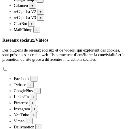
Calameo
+
reCaptcha V2
+
reCaptcha V3
+
ChatBot
+
MailChimp
+
Réseaux sociaux/Vidéos
Des plug-ins de réseaux sociaux et de vidéos, qui exploitent des cookies,
sont présents sur ce site web. Ils permettent d’améliorer la convivialité et la
promotion du site grâce à différentes interactions sociales.
Facebook
+
Twitter
+
GooglePlus
+
LinkedIn
+
Pinterest
+
Instagram
+
YouTube
+
Vimeo
+
Dailymotion
+