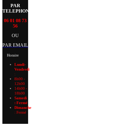
PAR
TELEPHONE
06 01 08 73
56
OU
PAR EMAIL
Horaire
Lundi-
Vendredi
:
8h00 -
12h00
14h00 -
18h00
Samedi
: Fermé
Dimanche
:
Fermé