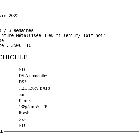
s / 3
 semaines
inture Métallisée Bleu Millenium/ Toit noir
se
te
 : 350€ 
TTC
EHICULE
ND
DS Automobiles
DS3
1.2L 130cv EAT8
oui
Euro 6
138g/km WLTP
Rivoli
6 cv
ND
AL