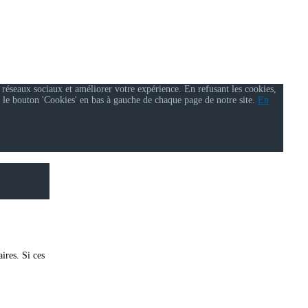
 réseaux sociaux et améliorer votre expérience. En refusant les cookies,
 le bouton 'Cookies' en bas à gauche de chaque page de notre site.
En
ires. Si ces