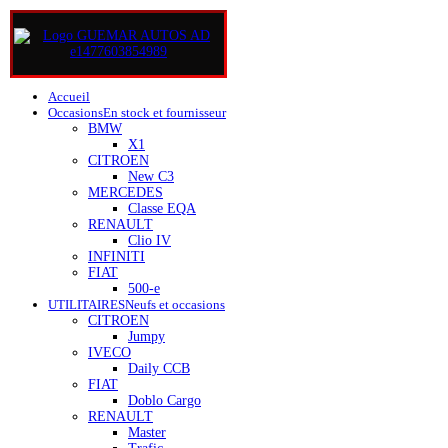
Accueil
Occasions
En stock et fournisseur
BMW
X1
CITROEN
New C3
MERCEDES
Classe EQA
RENAULT
Clio IV
INFINITI
FIAT
500-e
UTILITAIRES
Neufs et occasions
CITROEN
Jumpy
IVECO
Daily CCB
FIAT
Doblo Cargo
RENAULT
Master