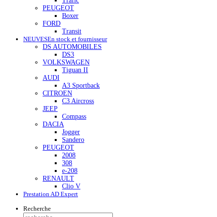
Trafic
PEUGEOT
Boxer
FORD
Transit
NEUVES
En stock et fournisseur
DS AUTOMOBILES
DS3
VOLKSWAGEN
Tiguan II
AUDI
A3 Sportback
CITROEN
C3 Aircross
JEEP
Compass
DACIA
Jogger
Sandero
PEUGEOT
2008
308
e-208
RENAULT
Clio V
Prestation AD Expert
Recherche