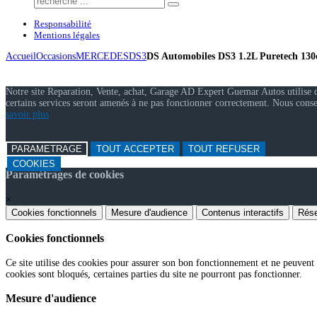
Responsabilité
Mentions légales
Accueil
Occasions
MERCEDES
DS3
DS Automobiles DS3 1.2L Puretech 130
Notre site Reparation, Vente, achat, Garage AD Expert Guemar Autos utilise des
certains services seront amenés à ne pas fonctionner correctement. Nous cons
savoir plus
PARAMETRAGE
TOUT ACCEPTER
TOUT REFUSER
COOKIES
Paramétrages de cookies
×
Cookies fonctionnels
Mesure d'audience
Contenus interactifs
Rése
Cookies fonctionnels
Ce site utilise des cookies pour assurer son bon fonctionnement et ne peuvent p
cookies sont bloqués, certaines parties du site ne pourront pas fonctionner.
Mesure d'audience