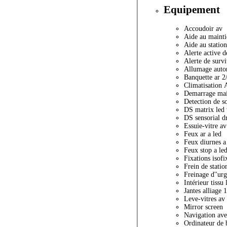
Equipement
Accoudoir av
Aide au mainti
Aide au statio
Alerte active d
Alerte de survi
Allumage auto
Banquette ar 2/
Climatisation 
Demarrage main
Detection de s
DS matrix led 
DS sensorial d
Essuie-vitre a
Feux ar a led
Feux diurnes a
Feux stop a led
Fixations isofi
Frein de stati
Freinage d''urg
Intérieur tissu
Jantes alliage 
Leve-vitres av 
Mirror screen
Navigation ave
Ordinateur de 