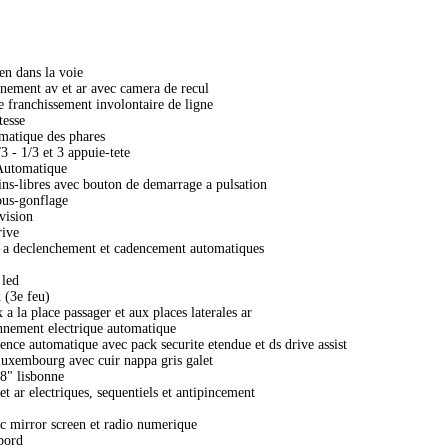
en dans la voie
nnement av et ar avec camera de recul
e franchissement involontaire de ligne
tesse
matique des phares
3 - 1/3 et 3 appuie-tete
Automatique
s-libres avec bouton de demarrage a pulsation
ous-gonflage
vision
rive
v a declenchement et cadencement automatiques
 led
 (3e feu)
x a la place passager et aux places laterales ar
onnement electrique automatique
ence automatique avec pack securite etendue et ds drive assist
 luxembourg avec cuir nappa gris galet
18" lisbonne
et ar electriques, sequentiels et antipincement
c mirror screen et radio numerique
bord