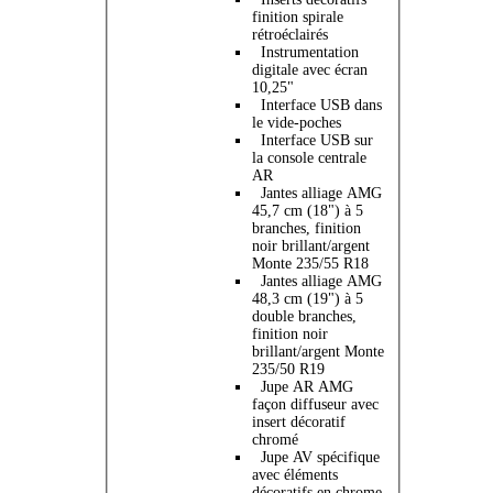
finition spirale
rétroéclairés
Instrumentation
digitale avec écran
10,25"
Interface USB dans
le vide-poches
Interface USB sur
la console centrale
AR
Jantes alliage AMG
45,7 cm (18") à 5
branches, finition
noir brillant/argent
Monte 235/55 R18
Jantes alliage AMG
48,3 cm (19") à 5
double branches,
finition noir
brillant/argent Monte
235/50 R19
Jupe AR AMG
façon diffuseur avec
insert décoratif
chromé
Jupe AV spécifique
avec éléments
décoratifs en chrome