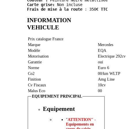
Couleur :
 Peinture Noire métallisée
Carte grise:
 Non incluse
Frais de mise à la route
 : 350€ 
TTC
INFORMATION
VEHICULE
Prix catalogue France
Marque
Mercedes
Modèle
EQA
Motorisation
Electrique 292cv
Garantie
oui
Norme
Euro 6
Co2
00/km WLTP
Finition
Amg Line
Cv Fiscaux
10cv
Malus Eco
00
EQUIPEMENT PRINCIPAL
Equipement
"
ATTENTION" -
Equipements en
cours de saisie