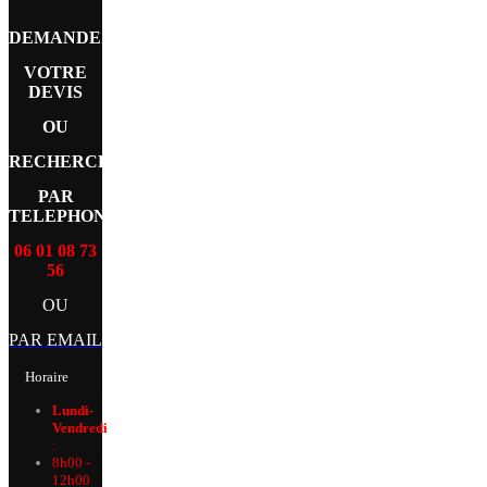
DEMANDEZ
VOTRE
DEVIS
OU
RECHERCHE
PAR
TELEPHONE
06 01 08 73
56
OU
PAR EMAIL
Horaire
Lundi-
Vendredi
:
8h00 -
12h00