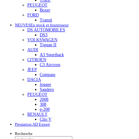
Trafic
PEUGEOT
Boxer
FORD
Transit
NEUVES
En stock et fournisseur
DS AUTOMOBILES
DS3
VOLKSWAGEN
Tiguan II
AUDI
A3 Sportback
CITROEN
C3 Aircross
JEEP
Compass
DACIA
Jogger
Sandero
PEUGEOT
2008
308
e-208
RENAULT
Clio V
Prestation AD Expert
Recherche