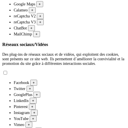
Google Maps
+
Calameo
+
reCaptcha V2
+
reCaptcha V3
+
ChatBot
+
MailChimp
+
Réseaux sociaux/Vidéos
Des plug-ins de réseaux sociaux et de vidéos, qui exploitent des cookies,
sont présents sur ce site web. Ils permettent d’améliorer la convivialité et la
promotion du site grâce à différentes interactions sociales.
Facebook
+
Twitter
+
GooglePlus
+
LinkedIn
+
Pinterest
+
Instagram
+
YouTube
+
Vimeo
+