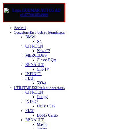
Accueil
Occasions
En stock et fournisseur
BMW
X1
CITROEN
New C3
MERCEDES
Classe EQA
RENAULT
Clio IV
INFINITI
FIAT
500-e
UTILITAIRES
Neufs et occasions
CITROEN
Jumpy
IVECO
Daily CCB
FIAT
Doblo Cargo
RENAULT
Master