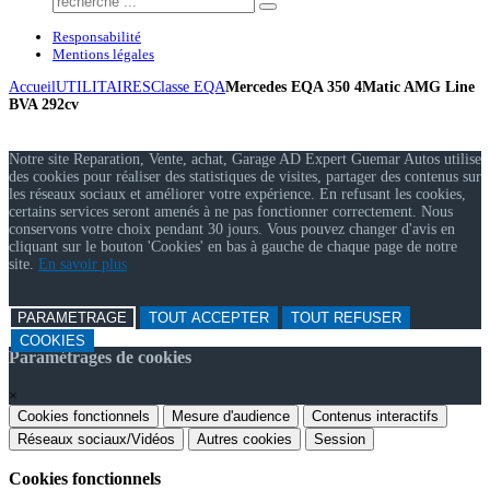
Responsabilité
Mentions légales
Accueil
UTILITAIRES
Classe EQA
Mercedes EQA 350 4Matic AMG Line
BVA 292cv
Notre site Reparation, Vente, achat, Garage AD Expert Guemar Autos utilise
des cookies pour réaliser des statistiques de visites, partager des contenus sur
les réseaux sociaux et améliorer votre expérience. En refusant les cookies,
certains services seront amenés à ne pas fonctionner correctement. Nous
conservons votre choix pendant 30 jours. Vous pouvez changer d'avis en
cliquant sur le bouton 'Cookies' en bas à gauche de chaque page de notre
site.
En savoir plus
PARAMETRAGE
TOUT ACCEPTER
TOUT REFUSER
COOKIES
Paramétrages de cookies
×
Cookies fonctionnels
Mesure d'audience
Contenus interactifs
Réseaux sociaux/Vidéos
Autres cookies
Session
Cookies fonctionnels