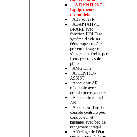
"ATTENTION" -
Equipements
incomplets
ABS et ASR
ADAPTATIVE
BRAKE avec
fonction HOLD et
système d'aide au
démarrage en côte,
préremplissage et
séchage des freins par
freinage en cas de
pluie
AMG Line
ATTENTION
ASSIST
Accoudoir AR
rabattable avec
double porte-gobelet
Accoudoir central
AR
Accoudoir dans la
console centrale pour
conducteur et
passager avec bac de
rangement intégré
Affichage de l'état
des ceintures AR sur