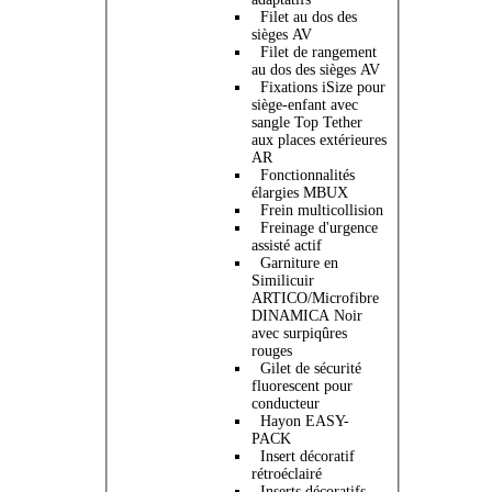
Filet au dos des
sièges AV
Filet de rangement
au dos des sièges AV
Fixations iSize pour
siège-enfant avec
sangle Top Tether
aux places extérieures
AR
Fonctionnalités
élargies MBUX
Frein multicollision
Freinage d'urgence
assisté actif
Garniture en
Similicuir
ARTICO/Microfibre
DINAMICA Noir
avec surpiqûres
rouges
Gilet de sécurité
fluorescent pour
conducteur
Hayon EASY-
PACK
Insert décoratif
rétroéclairé
Inserts décoratifs