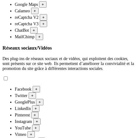
Google Maps
+
Calameo
+
reCaptcha V2
+
reCaptcha V3
+
ChatBot
+
MailChimp
+
Réseaux sociaux/Vidéos
Des plug-ins de réseaux sociaux et de vidéos, qui exploitent des cookies,
sont présents sur ce site web. Ils permettent d’améliorer la convivialité et la
promotion du site grâce à différentes interactions sociales.
Facebook
+
Twitter
+
GooglePlus
+
LinkedIn
+
Pinterest
+
Instagram
+
YouTube
+
Vimeo
+