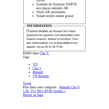
cuivre
Système de fixations ISOFIX
aux places latérales AR
Vitres AR surteintées
Volant textile enduit grainé
INFORMATION
D'autres
Modèles de Renault Clio 5 dans
quasiment les gammes sont d
isponibles avec
d'autres moteurs, finitions et fonctions. Pour
plus d'informations sur la disponibilité et prix
appelez moi au 06 01 08 73 56
Publié dans
Clio V
Tags:
VN
Clio 5
Renault
VN Renault
Tweet
Plus dans cette catégorie :
Renault Clio V
1.0L TCe 90cv BVM Techno »
Retour en haut