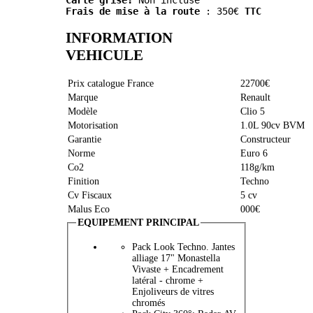
Carte grise:
 Non incluse
Frais de mise à la route
 : 350€ 
TTC
INFORMATION
VEHICULE
Prix catalogue France
22700€
Marque
Renault
Modèle
Clio 5
Motorisation
1.0L 90cv BVM
Garantie
Constructeur
Norme
Euro 6
Co2
118g/km
Finition
Techno
Cv Fiscaux
5 cv
Malus Eco
000€
EQUIPEMENT PRINCIPAL
Pack Look Techno. Jantes
alliage 17" Monastella
Vivaste + Encadrement
latéral - chrome +
Enjoliveurs de vitres
chromés