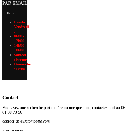
PAR EMAIL
Horaire
Lundi-
Vendredi
:
8h00 -
12h00
14h00 -
18h00
Samedi
: Fermé
Dimanche
:
Fermé
Contact
Vous avez une recherche particulière ou une question, contactez moi au 06
01 08 73 56
contact[at]eurotomobile.com