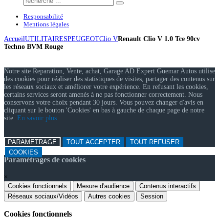
Responsabilité
Mentions légales
Accueil
UTILITAIRES
PEUGEOT
Clio V
Renault Clio V 1.0 Tce 90cv
Techno BVM Rouge
Notre site Reparation, Vente, achat, Garage AD Expert Guemar Autos utilise
des cookies pour réaliser des statistiques de visites, partager des contenus sur
les réseaux sociaux et améliorer votre expérience. En refusant les cookies,
certains services seront amenés à ne pas fonctionner correctement. Nous
conservons votre choix pendant 30 jours. Vous pouvez changer d'avis en
cliquant sur le bouton 'Cookies' en bas à gauche de chaque page de notre
site.
En savoir plus
PARAMETRAGE
TOUT ACCEPTER
TOUT REFUSER
COOKIES
Paramétrages de cookies
×
Cookies fonctionnels
Mesure d'audience
Contenus interactifs
Réseaux sociaux/Vidéos
Autres cookies
Session
Cookies fonctionnels