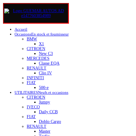
Accueil
Occasions
En stock et fournisseur
BMW
X1
CITROEN
New C3
MERCEDES
Classe EQA
RENAULT
Clio IV
INFINITI
FIAT
500-e
UTILITAIRES
Neufs et occasions
CITROEN
Jumpy
IVECO
Daily CCB
FIAT
Doblo Cargo
RENAULT
Master