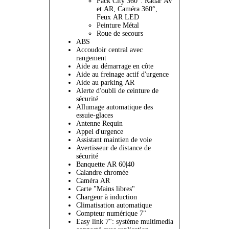
Pack City 360°: Radar AV
et AR, Caméra 360°,
Feux AR LED
Peinture Métal
Roue de secours
ABS
Accoudoir central avec
rangement
Aide au démarrage en côte
Aide au freinage actif d'urgence
Aide au parking AR
Alerte d'oubli de ceinture de
sécurité
Allumage automatique des
essuie-glaces
Antenne Requin
Appel d'urgence
Assistant maintien de voie
Avertisseur de distance de
sécurité
Banquette AR 60|40
Calandre chromée
Caméra AR
Carte "Mains libres"
Chargeur à induction
Climatisation automatique
Compteur numérique 7"
Easy link 7": système multimedia