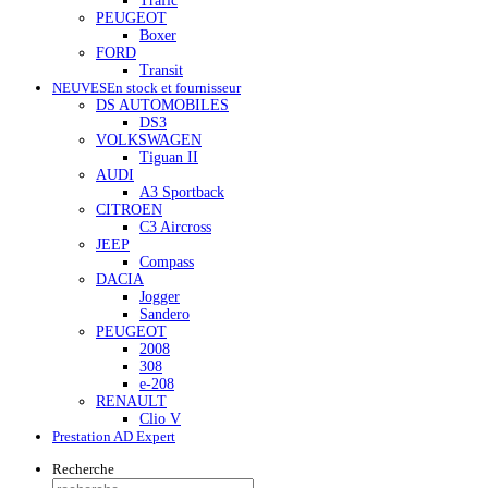
Trafic
PEUGEOT
Boxer
FORD
Transit
NEUVES
En stock et fournisseur
DS AUTOMOBILES
DS3
VOLKSWAGEN
Tiguan II
AUDI
A3 Sportback
CITROEN
C3 Aircross
JEEP
Compass
DACIA
Jogger
Sandero
PEUGEOT
2008
308
e-208
RENAULT
Clio V
Prestation AD Expert
Recherche