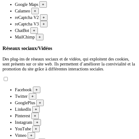
Google Maps
+
Calameo
+
reCaptcha V2
+
reCaptcha V3
+
ChatBot
+
MailChimp
+
Réseaux sociaux/Vidéos
Des plug-ins de réseaux sociaux et de vidéos, qui exploitent des cookies,
sont présents sur ce site web. Ils permettent d’améliorer la convivialité et la
promotion du site grâce à différentes interactions sociales.
Facebook
+
Twitter
+
GooglePlus
+
LinkedIn
+
Pinterest
+
Instagram
+
YouTube
+
Vimeo
+