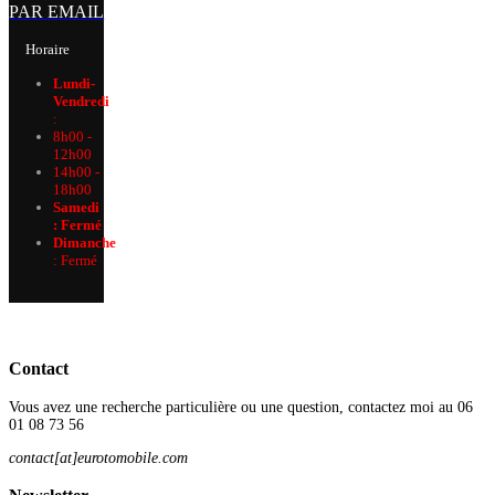
PAR EMAIL
Horaire
Lundi-
Vendredi
:
8h00 -
12h00
14h00 -
18h00
Samedi
: Fermé
Dimanche
:
Fermé
Contact
Vous avez une recherche particulière ou une question, contactez moi au 06
01 08 73 56
contact[at]eurotomobile.com