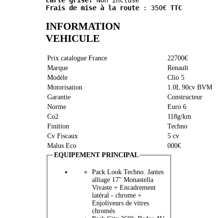
Carte grise:
 Non incluse
Frais de mise à la route
 : 350€ 
TTC
INFORMATION
VEHICULE
Prix catalogue France
22700€
Marque
Renault
Modèle
Clio 5
Motorisation
1.0L 90cv BVM
Garantie
Constructeur
Norme
Euro 6
Co2
118g/km
Finition
Techno
Cv Fiscaux
5 cv
Malus Eco
000€
EQUIPEMENT PRINCIPAL
Pack Look Techno. Jantes
alliage 17" Monastella
Vivaste + Encadrement
latéral - chrome +
Enjoliveurs de vitres
chromés