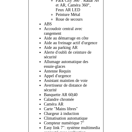
Pack City 360°: Radar AV
et AR, Caméra 360°,
Feux AR LED
Peinture Métal
Roue de secours
ABS
Accoudoir central avec
rangement
Aide au démarrage en côte
Aide au freinage actif d'urgence
Aide au parking AR
Alerte d'oubli de ceinture de
sécurité
Allumage automatique des
essuie-glaces
Antenne Requin
Appel d'urgence
Assistant maintien de voie
Avertisseur de distance de
sécurité
Banquette AR 60|40
Calandre chromée
Caméra AR
Carte "Mains libres"
Chargeur à induction
Climatisation automatique
Compteur numérique 7"
Easy link 7": système multimedia