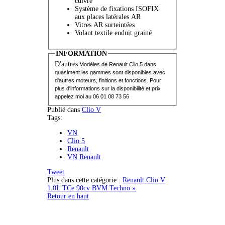
cuivre
Système de fixations ISOFIX
aux places latérales AR
Vitres AR surteintées
Volant textile enduit grainé
INFORMATION
D'autres
Modèles de Renault Clio 5 dans
quasiment les gammes sont d
isponibles avec
d'autres moteurs, finitions et fonctions. Pour
plus d'informations sur la disponibilité et prix
appelez moi au 06 01 08 73 56
Publié dans
Clio V
Tags:
VN
Clio 5
Renault
VN Renault
Tweet
Plus dans cette catégorie :
Renault Clio V
1.0L TCe 90cv BVM Techno »
Retour en haut