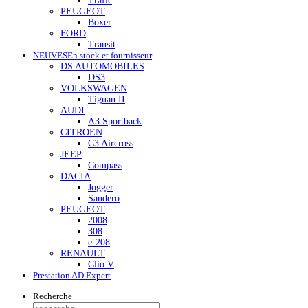
Trafic
PEUGEOT
Boxer
FORD
Transit
NEUVES
En stock et fournisseur
DS AUTOMOBILES
DS3
VOLKSWAGEN
Tiguan II
AUDI
A3 Sportback
CITROEN
C3 Aircross
JEEP
Compass
DACIA
Jogger
Sandero
PEUGEOT
2008
308
e-208
RENAULT
Clio V
Prestation AD Expert
Recherche