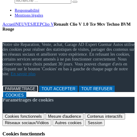
Responsabilité
Mentions légales
Accueil
NEUVES
JEEP
Clio V
Renault Clio V 1.0 Tce 90cv Techno BVM
Rouge
Notre site Reparation, Vente, achat, Garage AD Expert Guemar Autos utilise
des cookies pour réaliser des statistiques de visites, partager des contenus sur
les réseaux sociaux et améliorer votre expérience. En refusant les cookies,
certains services seront amenés à ne pas fonctionner correctement. Nous
conservons votre choix pendant 30 jours. Vous pouvez changer d'avis en
cliquant sur le bouton 'Cookies' en bas à gauche de chaque page de notre
site.
En savoir plus
PARAMETRAGE
TOUT ACCEPTER
TOUT REFUSER
COOKIES
Paramétrages de cookies
×
Cookies fonctionnels
Mesure d'audience
Contenus interactifs
Réseaux sociaux/Vidéos
Autres cookies
Session
Cookies fonctionnels