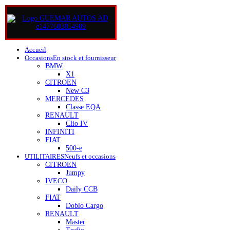
Accueil
Occasions
En stock et fournisseur
BMW
X1
CITROEN
New C3
MERCEDES
Classe EQA
RENAULT
Clio IV
INFINITI
FIAT
500-e
UTILITAIRES
Neufs et occasions
CITROEN
Jumpy
IVECO
Daily CCB
FIAT
Doblo Cargo
RENAULT
Master