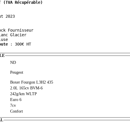
T (TVA Récupérable)
ock Fournisseur
lanc Glacier
luse
oute
 : 300€ HT
LE
ND
Peugeot
Boxer Fourgon L3H2 435
2.0L 165cv BVM-6
242g/km WLTP
Euro 6
7cv
Confort
AL