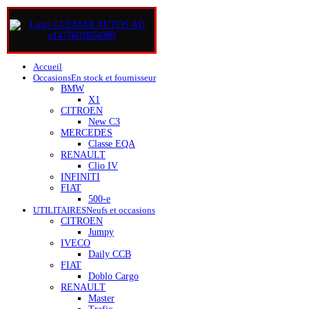
Accueil
Occasions
En stock et fournisseur
BMW
X1
CITROEN
New C3
MERCEDES
Classe EQA
RENAULT
Clio IV
INFINITI
FIAT
500-e
UTILITAIRES
Neufs et occasions
CITROEN
Jumpy
IVECO
Daily CCB
FIAT
Doblo Cargo
RENAULT
Master