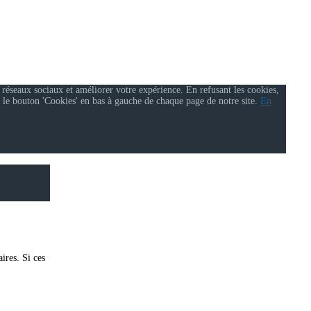
 réseaux sociaux et améliorer votre expérience. En refusant les cookies,
 le bouton 'Cookies' en bas à gauche de chaque page de notre site.
En
ires. Si ces