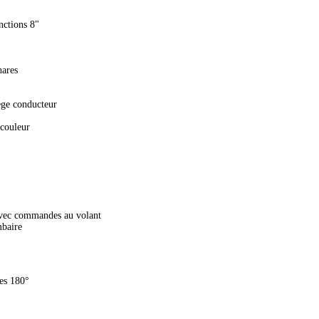
nctions 8"
ares
ège conducteur
 couleur
vec commandes au volant
mbaire
ées 180°