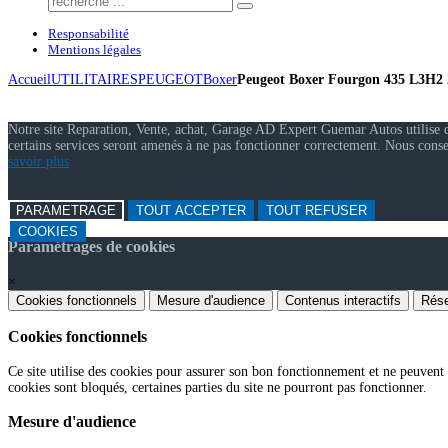
Responsabilité
Mentions légales
Accueil
UTILITAIRES
PEUGEOT
Boxer
Peugeot Boxer Fourgon 435 L3H2
Notre site Reparation, Vente, achat, Garage AD Expert Guemar Autos utilise des
certains services seront amenés à ne pas fonctionner correctement. Nous cons
savoir plus
PARAMETRAGE
TOUT ACCEPTER
TOUT REFUSER
COOKIES
Paramétrages de cookies
×
Cookies fonctionnels
Mesure d'audience
Contenus interactifs
Rése
Cookies fonctionnels
Ce site utilise des cookies pour assurer son bon fonctionnement et ne peuvent p
cookies sont bloqués, certaines parties du site ne pourront pas fonctionner.
Mesure d'audience