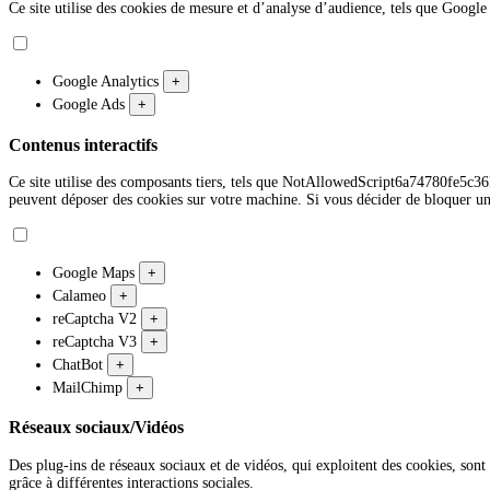
Ce site utilise des cookies de mesure et d’analyse d’audience, tels que Google 
Google Analytics
+
Google Ads
+
Contenus interactifs
Ce site utilise des composants tiers, tels que NotAllowedScript6a74780
peuvent déposer des cookies sur votre machine. Si vous décider de bloquer un
Google Maps
+
Calameo
+
reCaptcha V2
+
reCaptcha V3
+
ChatBot
+
MailChimp
+
Réseaux sociaux/Vidéos
Des plug-ins de réseaux sociaux et de vidéos, qui exploitent des cookies, sont 
grâce à différentes interactions sociales.