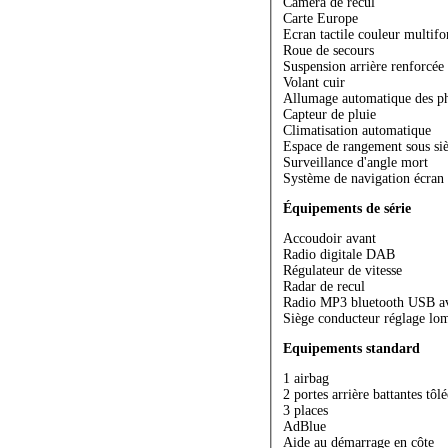
Caméra de recul
Carte Europe
Ecran tactile couleur multifo
Roue de secours
Suspension arrière renforcée
Volant cuir
Allumage automatique des ph
Capteur de pluie
Climatisation automatique
Espace de rangement sous si
Surveillance d'angle mort
Système de navigation écran
Équipements de série
Accoudoir avant
Radio digitale DAB
Régulateur de vitesse
Radar de recul
Radio MP3 bluetooth USB a
Siège conducteur réglage lo
Equipements standard
1 airbag
2 portes arrière battantes tôl
3 places
AdBlue
Aide au démarrage en côte