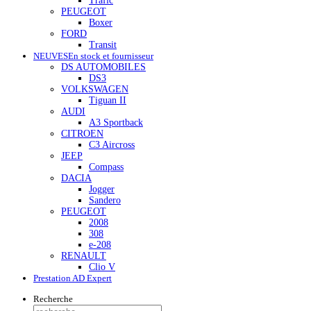
Trafic
PEUGEOT
Boxer
FORD
Transit
NEUVES
En stock et fournisseur
DS AUTOMOBILES
DS3
VOLKSWAGEN
Tiguan II
AUDI
A3 Sportback
CITROEN
C3 Aircross
JEEP
Compass
DACIA
Jogger
Sandero
PEUGEOT
2008
308
e-208
RENAULT
Clio V
Prestation AD Expert
Recherche