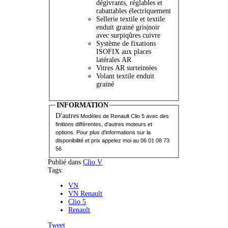
dégivrants, réglables et
rabattables électriquement
Sellerie textile et textile
enduit grainé gris|noir
avec surpiqûres cuivre
Système de fixations
ISOFIX aux places
latérales AR
Vitres AR surteintées
Volant textile enduit
grainé
INFORMATION
D'autres
Modèles de Renault Clio 5 avec des
finitions différentes,
d'autres moteurs et
options. Pour plus d'informations sur la
disponibilité et prix appelez moi au 06 01 08 73
56
Publié dans
Clio V
Tags:
VN
VN Renault
Clio 5
Renault
Tweet