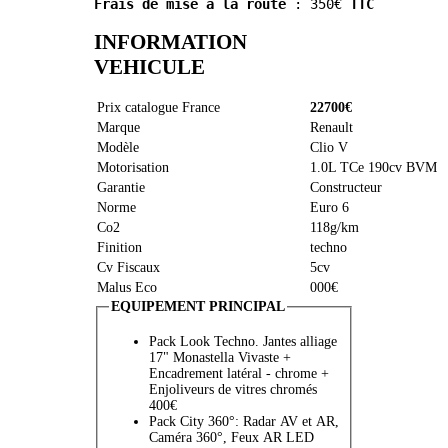
Frais de mise à la route
 : 350€ 
TTC
INFORMATION
VEHICULE
Prix catalogue France
22700€
Marque
Renault
Modèle
Clio V
Motorisation
1.0L TCe 190cv BVM
Garantie
Constructeur
Norme
Euro 6
Co2
118g/km
Finition
techno
Cv Fiscaux
5cv
Malus Eco
000€
EQUIPEMENT PRINCIPAL
Pack Look Techno. Jantes alliage
17" Monastella Vivaste +
Encadrement latéral - chrome +
Enjoliveurs de vitres chromés
400€
Pack City 360°: Radar AV et AR,
Caméra 360°, Feux AR LED