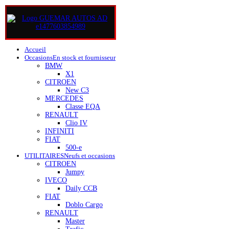
Accueil
Occasions
En stock et fournisseur
BMW
X1
CITROEN
New C3
MERCEDES
Classe EQA
RENAULT
Clio IV
INFINITI
FIAT
500-e
UTILITAIRES
Neufs et occasions
CITROEN
Jumpy
IVECO
Daily CCB
FIAT
Doblo Cargo
RENAULT
Master