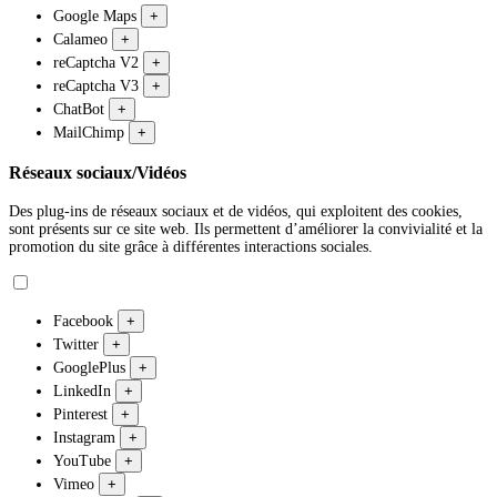
Google Maps
+
Calameo
+
reCaptcha V2
+
reCaptcha V3
+
ChatBot
+
MailChimp
+
Réseaux sociaux/Vidéos
Des plug-ins de réseaux sociaux et de vidéos, qui exploitent des cookies,
sont présents sur ce site web. Ils permettent d’améliorer la convivialité et la
promotion du site grâce à différentes interactions sociales.
Facebook
+
Twitter
+
GooglePlus
+
LinkedIn
+
Pinterest
+
Instagram
+
YouTube
+
Vimeo
+