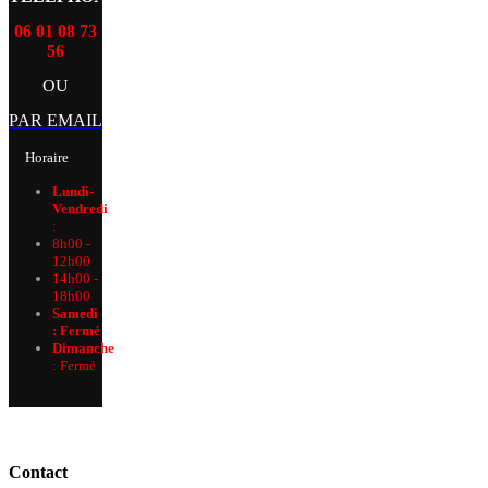
06 01 08 73
56
OU
PAR EMAIL
Horaire
Lundi-
Vendredi
:
8h00 -
12h00
14h00 -
18h00
Samedi
: Fermé
Dimanche
:
Fermé
Contact