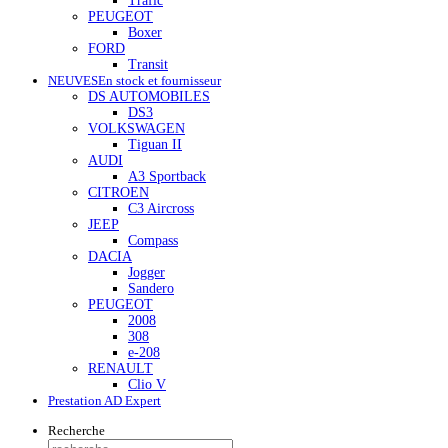
Trafic
PEUGEOT
Boxer
FORD
Transit
NEUVES
En stock et fournisseur
DS AUTOMOBILES
DS3
VOLKSWAGEN
Tiguan II
AUDI
A3 Sportback
CITROEN
C3 Aircross
JEEP
Compass
DACIA
Jogger
Sandero
PEUGEOT
2008
308
e-208
RENAULT
Clio V
Prestation AD Expert
Recherche