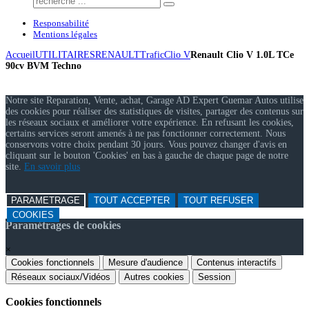
Responsabilité
Mentions légales
Accueil
UTILITAIRES
RENAULT
Trafic
Clio V
Renault Clio V 1.0L TCe
90cv BVM Techno
Notre site Reparation, Vente, achat, Garage AD Expert Guemar Autos utilise
des cookies pour réaliser des statistiques de visites, partager des contenus sur
les réseaux sociaux et améliorer votre expérience. En refusant les cookies,
certains services seront amenés à ne pas fonctionner correctement. Nous
conservons votre choix pendant 30 jours. Vous pouvez changer d'avis en
cliquant sur le bouton 'Cookies' en bas à gauche de chaque page de notre
site.
En savoir plus
PARAMETRAGE
TOUT ACCEPTER
TOUT REFUSER
COOKIES
Paramétrages de cookies
×
Cookies fonctionnels
Mesure d'audience
Contenus interactifs
Réseaux sociaux/Vidéos
Autres cookies
Session
Cookies fonctionnels