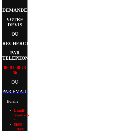
DEMANDEZ
VOTRE
DEVIS
OU
RECHERCHE
PAR
TELEPHONE
06 01 08 73
56
OU
PAR EMAIL
Horaire
Lundi-
Vendredi
:
8h00 -
12h00