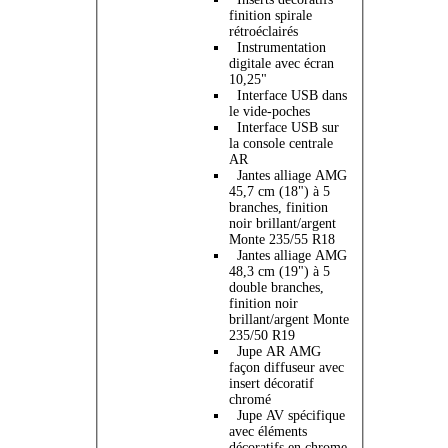
finition spirale
rétroéclairés
Instrumentation
digitale avec écran
10,25"
Interface USB dans
le vide-poches
Interface USB sur
la console centrale
AR
Jantes alliage AMG
45,7 cm (18") à 5
branches, finition
noir brillant/argent
Monte 235/55 R18
Jantes alliage AMG
48,3 cm (19") à 5
double branches,
finition noir
brillant/argent Monte
235/50 R19
Jupe AR AMG
façon diffuseur avec
insert décoratif
chromé
Jupe AV spécifique
avec éléments
décoratifs en chrome