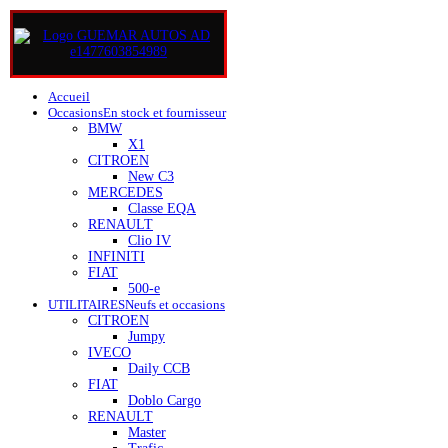
Accueil
Occasions
En stock et fournisseur
BMW
X1
CITROEN
New C3
MERCEDES
Classe EQA
RENAULT
Clio IV
INFINITI
FIAT
500-e
UTILITAIRES
Neufs et occasions
CITROEN
Jumpy
IVECO
Daily CCB
FIAT
Doblo Cargo
RENAULT
Master