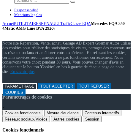
Responsabilité
Mentions légales
Accueil
UTILITAIRES
RENAULT
Trafic
Classe EQA
Mercedes EQA 350
4Matic AMG Line BVA 292cv
Notre site Reparation, Vente, achat, Garage AD Expert Guemar Autos utilise
des cookies pour réaliser des statistiques de visites, partager des contenus sur
les réseaux sociaux et améliorer votre expérience. En refusant les cookies,
certains services seront amenés à ne pas fonctionner correctement. Nous
conservons votre choix pendant 30 jours. Vous pouvez changer d'avis en
cliquant sur le bouton 'Cookies' en bas à gauche de chaque page de notre
site.
En savoir plus
PARAMETRAGE
TOUT ACCEPTER
TOUT REFUSER
COOKIES
Paramétrages de cookies
×
Cookies fonctionnels
Mesure d'audience
Contenus interactifs
Réseaux sociaux/Vidéos
Autres cookies
Session
Cookies fonctionnels