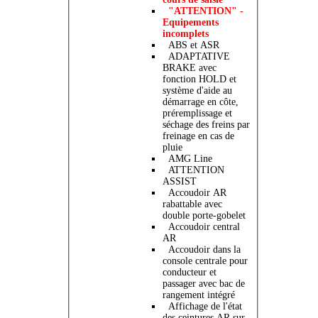
"ATTENTION" -
Equipements
incomplets
ABS et ASR
ADAPTATIVE
BRAKE avec
fonction HOLD et
système d'aide au
démarrage en côte,
préremplissage et
séchage des freins par
freinage en cas de
pluie
AMG Line
ATTENTION
ASSIST
Accoudoir AR
rabattable avec
double porte-gobelet
Accoudoir central
AR
Accoudoir dans la
console centrale pour
conducteur et
passager avec bac de
rangement intégré
Affichage de l'état
des ceintures AR sur