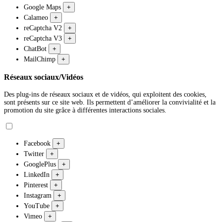
Google Maps
+
Calameo
+
reCaptcha V2
+
reCaptcha V3
+
ChatBot
+
MailChimp
+
Réseaux sociaux/Vidéos
Des plug-ins de réseaux sociaux et de vidéos, qui exploitent des cookies,
sont présents sur ce site web. Ils permettent d’améliorer la convivialité et la
promotion du site grâce à différentes interactions sociales.
Facebook
+
Twitter
+
GooglePlus
+
LinkedIn
+
Pinterest
+
Instagram
+
YouTube
+
Vimeo
+