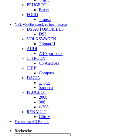
Trafic
PEUGEOT
Boxer
FORD
Transit
NEUVES
En stock et fournisseur
DS AUTOMOBILES
DS3
VOLKSWAGEN
Tiguan II
AUDI
A3 Sportback
CITROEN
C3 Aircross
JEEP
Compass
DACIA
Jogger
Sandero
PEUGEOT
2008
308
e-208
RENAULT
Clio V
Prestation AD Expert
Recherche