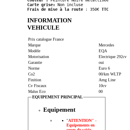
Couleur :
 Peinture Noire métallisée
Carte grise:
 Non incluse
Frais de mise à la route
 : 350€ 
TTC
INFORMATION
VEHICULE
Prix catalogue France
Marque
Mercedes
Modèle
EQA
Motorisation
Electrique 292cv
Garantie
oui
Norme
Euro 6
Co2
00/km WLTP
Finition
Amg Line
Cv Fiscaux
10cv
Malus Eco
00
EQUIPEMENT PRINCIPAL
Equipement
"
ATTENTION" -
Equipements en
cours de saisie