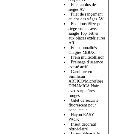
Filet au dos des
sièges AV
Filet de rangement
au dos des sièges AV
Fixations iSize pour
siège-enfant avec
sangle Top Tether
aux places extérieures
AR
Fonctionnalités
élargies MBUX
Frein multicollision
Freinage d'urgence
assisté actif
Garniture en
Similicuir
ARTICO/Microfibre
DINAMICA Noir
avec surpiqûres
rouges
Gilet de sécurité
fluorescent pour
conducteur
Hayon EASY-
PACK
Insert décoratif
rétroéclairé
Inserts décoratifs